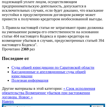
подлежащей уплате лицом, осуществляющим
предпринимательскую деятельность, допускается в
исключительных случаях, если будет доказано, что взыскание
неустойки в предусмотренном договором размере может
привести к получению кредитором необоснованной выгоды.
3. Правила настоящей статьи не затрагивают право должника
на уменьшение размера его ответственности на основании
статьи 404 настоящего Кодекса и право кредитора на
возмещение убытков в случаях, предусмотренных статьей 394
настоящего Кодекса".
Прочитано
2369
раз
Последнее от
Суды общей юрисдикции по Саратовской области
Кассационные и апелляционные суды общей
юрисдикции
Полезная информация
Другие материалы в этой категории:
« Срок исполнения
обязательства
Возмещение убытков при расторжении
договора. Новое: »
Наверх